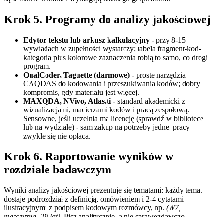
Krok 5. Programy do analizy jakościowej
Edytor tekstu lub arkusz kalkulacyjny
- przy 8-15
wywiadach w zupełności wystarczy; tabela fragment-kod-
kategoria plus kolorowe zaznaczenia robią to samo, co drogi
program.
QualCoder, Taguette (darmowe)
- proste narzędzia
CAQDAS do kodowania i przeszukiwania kodów; dobry
kompromis, gdy materiału jest więcej.
MAXQDA, NVivo, Atlas.ti
- standard akademicki z
wizualizacjami, macierzami kodów i pracą zespołową.
Sensowne, jeśli uczelnia ma licencję (sprawdź w bibliotece
lub na wydziale) - sam zakup na potrzeby jednej pracy
zwykle się nie opłaca.
Krok 6. Raportowanie wyników w
rozdziale badawczym
Wyniki analizy jakościowej prezentuje się tematami: każdy temat
dostaje podrozdział z definicją, omówieniem i 2-4 cytatami
ilustracyjnymi z podpisem kodowym rozmówcy, np.
(W7,
mężczyzna, 29 lat)
. Pisz analitycznie, a nie sprawozdawczo -