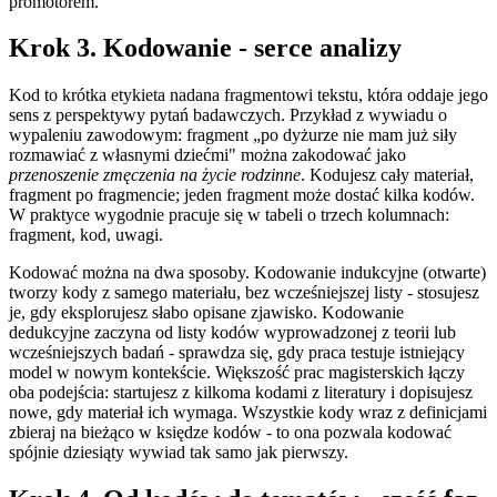
promotorem.
Krok 3. Kodowanie - serce analizy
Kod to krótka etykieta nadana fragmentowi tekstu, która oddaje jego
sens z perspektywy pytań badawczych. Przykład z wywiadu o
wypaleniu zawodowym: fragment „po dyżurze nie mam już siły
rozmawiać z własnymi dziećmi" można zakodować jako
przenoszenie zmęczenia na życie rodzinne
. Kodujesz cały materiał,
fragment po fragmencie; jeden fragment może dostać kilka kodów.
W praktyce wygodnie pracuje się w tabeli o trzech kolumnach:
fragment, kod, uwagi.
Kodować można na dwa sposoby. Kodowanie indukcyjne (otwarte)
tworzy kody z samego materiału, bez wcześniejszej listy - stosujesz
je, gdy eksplorujesz słabo opisane zjawisko. Kodowanie
dedukcyjne zaczyna od listy kodów wyprowadzonej z teorii lub
wcześniejszych badań - sprawdza się, gdy praca testuje istniejący
model w nowym kontekście. Większość prac magisterskich łączy
oba podejścia: startujesz z kilkoma kodami z literatury i dopisujesz
nowe, gdy materiał ich wymaga. Wszystkie kody wraz z definicjami
zbieraj na bieżąco w księdze kodów - to ona pozwala kodować
spójnie dziesiąty wywiad tak samo jak pierwszy.