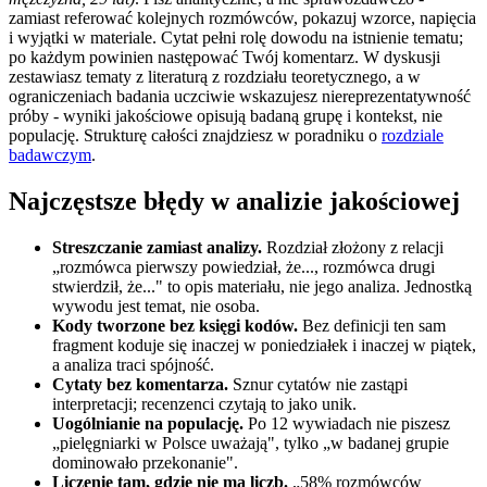
zamiast referować kolejnych rozmówców, pokazuj wzorce, napięcia
i wyjątki w materiale. Cytat pełni rolę dowodu na istnienie tematu;
po każdym powinien następować Twój komentarz. W dyskusji
zestawiasz tematy z literaturą z rozdziału teoretycznego, a w
ograniczeniach badania uczciwie wskazujesz niereprezentatywność
próby - wyniki jakościowe opisują badaną grupę i kontekst, nie
populację. Strukturę całości znajdziesz w poradniku o
rozdziale
badawczym
.
Najczęstsze błędy w analizie jakościowej
Streszczanie zamiast analizy.
Rozdział złożony z relacji
„rozmówca pierwszy powiedział, że..., rozmówca drugi
stwierdził, że..." to opis materiału, nie jego analiza. Jednostką
wywodu jest temat, nie osoba.
Kody tworzone bez księgi kodów.
Bez definicji ten sam
fragment koduje się inaczej w poniedziałek i inaczej w piątek,
a analiza traci spójność.
Cytaty bez komentarza.
Sznur cytatów nie zastąpi
interpretacji; recenzenci czytają to jako unik.
Uogólnianie na populację.
Po 12 wywiadach nie piszesz
„pielęgniarki w Polsce uważają", tylko „w badanej grupie
dominowało przekonanie".
Liczenie tam, gdzie nie ma liczb.
„58% rozmówców