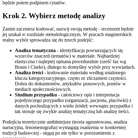
będzie potem podpisem cytatów.
Krok 2. Wybierz metodę analizy
Zanim zaczniesz kodować, nazwij swoją metodę - recenzent będzie
jej szukał w rozdziale metodologicznym. W pracach magisterskich
realny wybór sprowadza się do trzech podejść:
Analiza tematyczna
- identyfikacja powtarzających się
wzorców znaczeń (tematów) w materiale. Najbardziej
elastyczna i najlepiej opisana proceduralnie (sześć faz wg
Braun i Clarke), dlatego to domyślny wybór przy wywiadach.
Analiza treści
- kodowanie materiału według ustalonego
klucza kategoryzacyjnego, często ze zliczaniem częstości.
Dobra do dokumentów, artykułów prasowych, postów w
mediach społecznościowych.
Studium przypadku
- całościowy opis i interpretacja
pojedynczego przypadku (organizacji, pacjenta, placówki) z
danych pochodzących z wielu źródeł; wewnątrz przypadku i
tak stosuje się zwykle analizę tematyczną lub analizę treści.
Podejścia teoretycznie ambitniejsze (teoria ugruntowana, analiza
narracyjna, fenomenografia) wymagają osadzenia w konkretnej
tradycji badawczej - sięgaj po nie tylko w porozumieniu z