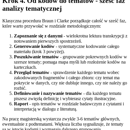
Krok 4. Od kodów do tematów - sześć faz
analizy tematycznej
Klasyczna procedura Braun i Clarke porządkuje całość w sześć faz,
które warto przywołać w rozdziale metodologicznym:
Zapoznanie się z danymi
- wielokrotna lektura transkrypcji z
notowaniem pierwszych spostrzeżeń.
Generowanie kodów
- systematyczne kodowanie całego
materiału (krok 3 powyżej).
Poszukiwanie tematów
- grupowanie pokrewnych kodów w
szersze tematy; pomaga mapa myśli lub rozłożenie kodów na
karteczkach.
Przegląd tematów
- sprawdzenie każdego tematu wobec
zakodowanych fragmentów i całego zbioru: czy temat ma
pokrycie w danych, czy nie dubluje innego, czy nie należy go
rozbić.
Definiowanie i nazywanie tematów
- dla każdego tematu
piszesz zwięzłą definicję i wybierasz cytaty ilustracyjne.
Raport
- opis tematów w rozdziale badawczym z cytatami i
interpretacją w dialogu z literaturą.
Na pracę magisterską wystarcza zwykle 3-6 tematów głównych,
ewentualnie z podtematami. Większa liczba sygnalizuje, że tematy
są w istocie kodami i wymagają dalszego grupowania.