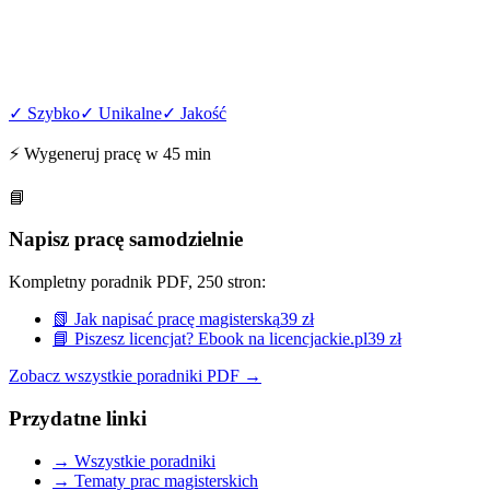
✓ Szybko
✓ Unikalne
✓ Jakość
⚡ Wygeneruj pracę w 45 min
📘
Napisz pracę samodzielnie
Kompletny poradnik PDF, 250 stron:
📗 Jak napisać pracę magisterską
39 zł
📘 Piszesz licencjat? Ebook na licencjackie.pl
39 zł
Zobacz wszystkie poradniki PDF →
Przydatne linki
→ Wszystkie poradniki
→ Tematy prac magisterskich