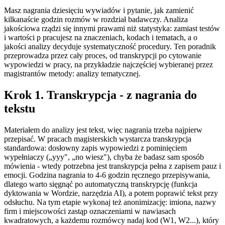
Masz nagrania dziesięciu wywiadów i pytanie, jak zamienić
kilkanaście godzin rozmów w rozdział badawczy. Analiza
jakościowa rządzi się innymi prawami niż statystyka: zamiast testów
i wartości p pracujesz na znaczeniach, kodach i tematach, a o
jakości analizy decyduje systematyczność procedury. Ten poradnik
przeprowadza przez cały proces, od transkrypcji po cytowanie
wypowiedzi w pracy, na przykładzie najczęściej wybieranej przez
magistrantów metody: analizy tematycznej.
Krok 1. Transkrypcja - z nagrania do
tekstu
Materiałem do analizy jest tekst, więc nagrania trzeba najpierw
przepisać. W pracach magisterskich wystarcza transkrypcja
standardowa: dosłowny zapis wypowiedzi z pominięciem
wypełniaczy („yyy", „no wiesz"), chyba że badasz sam sposób
mówienia - wtedy potrzebna jest transkrypcja pełna z zapisem pauz i
emocji. Godzina nagrania to 4-6 godzin ręcznego przepisywania,
dlatego warto sięgnąć po automatyczną transkrypcję (funkcja
dyktowania w Wordzie, narzędzia AI), a potem poprawić tekst przy
odsłuchu. Na tym etapie wykonaj też anonimizację: imiona, nazwy
firm i miejscowości zastąp oznaczeniami w nawiasach
kwadratowych, a każdemu rozmówcy nadaj kod (W1, W2...), który