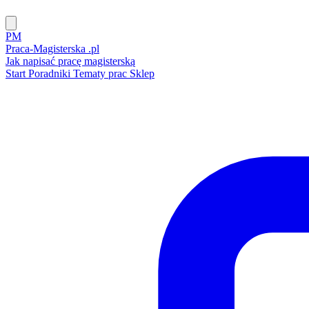
PM
Praca-Magisterska
.pl
Jak napisać pracę magisterską
Start
Poradniki
Tematy prac
Sklep