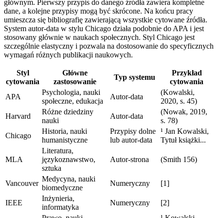
głównym. Pierwszy przypis do danego źródła zawiera kompletne
dane, a kolejne przypisy mogą być skrócone. Na końcu pracy
umieszcza się bibliografię zawierającą wszystkie cytowane źródła.
System autor-data w stylu Chicago działa podobnie do APA i jest
stosowany głównie w naukach społecznych. Styl Chicago jest
szczególnie elastyczny i pozwala na dostosowanie do specyficznych
wymagań różnych publikacji naukowych.
Styl
Główne
Przykład
Typ systemu
cytowania
zastosowanie
cytowania
Psychologia, nauki
(Kowalski,
APA
Autor-data
społeczne, edukacja
2020, s. 45)
Różne dziedziny
(Nowak, 2019,
Harvard
Autor-data
nauki
s. 78)
Historia, nauki
Przypisy dolne
¹ Jan Kowalski,
Chicago
humanistyczne
lub autor-data
Tytuł książki...
Literatura,
MLA
językoznawstwo,
Autor-strona
(Smith 156)
sztuka
Medycyna, nauki
Vancouver
Numeryczny
[1]
biomedyczne
Inżynieria,
IEEE
Numeryczny
[2]
informatyka
Prawo, nauki
¹ Kowalski