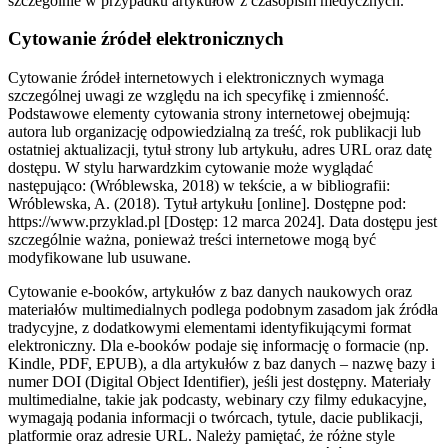
szczególnie w przypadku artykułów z czasopism medycznych.
Cytowanie źródeł elektronicznych
Cytowanie źródeł internetowych i elektronicznych wymaga
szczególnej uwagi ze względu na ich specyfikę i zmienność.
Podstawowe elementy cytowania strony internetowej obejmują:
autora lub organizację odpowiedzialną za treść, rok publikacji lub
ostatniej aktualizacji, tytuł strony lub artykułu, adres URL oraz datę
dostępu. W stylu harwardzkim cytowanie może wyglądać
następująco: (Wróblewska, 2018) w tekście, a w bibliografii:
Wróblewska, A. (2018). Tytuł artykułu [online]. Dostępne pod:
https://www.przyklad.pl [Dostęp: 12 marca 2024]. Data dostępu jest
szczególnie ważna, ponieważ treści internetowe mogą być
modyfikowane lub usuwane.
Cytowanie e-booków, artykułów z baz danych naukowych oraz
materiałów multimedialnych podlega podobnym zasadom jak źródła
tradycyjne, z dodatkowymi elementami identyfikującymi format
elektroniczny. Dla e-booków podaje się informację o formacie (np.
Kindle, PDF, EPUB), a dla artykułów z baz danych – nazwę bazy i
numer DOI (Digital Object Identifier), jeśli jest dostępny. Materiały
multimedialne, takie jak podcasty, webinary czy filmy edukacyjne,
wymagają podania informacji o twórcach, tytule, dacie publikacji,
platformie oraz adresie URL. Należy pamiętać, że różne style