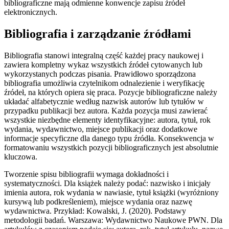
bibliograficzne mają odmienne konwencje zapisu źródeł
elektronicznych.
Bibliografia i zarządzanie źródłami
Bibliografia stanowi integralną część każdej pracy naukowej i
zawiera kompletny wykaz wszystkich źródeł cytowanych lub
wykorzystanych podczas pisania. Prawidłowo sporządzona
bibliografia umożliwia czytelnikom odnalezienie i weryfikację
źródeł, na których opiera się praca. Pozycje bibliograficzne należy
układać alfabetycznie według nazwisk autorów lub tytułów w
przypadku publikacji bez autora. Każda pozycja musi zawierać
wszystkie niezbędne elementy identyfikacyjne: autora, tytuł, rok
wydania, wydawnictwo, miejsce publikacji oraz dodatkowe
informacje specyficzne dla danego typu źródła. Konsekwencja w
formatowaniu wszystkich pozycji bibliograficznych jest absolutnie
kluczowa.
Tworzenie spisu bibliografii wymaga dokładności i
systematyczności. Dla książek należy podać: nazwisko i inicjały
imienia autora, rok wydania w nawiasie, tytuł książki (wyróżniony
kursywą lub podkreśleniem), miejsce wydania oraz nazwę
wydawnictwa. Przykład: Kowalski, J. (2020). Podstawy
metodologii badań. Warszawa: Wydawnictwo Naukowe PWN. Dla