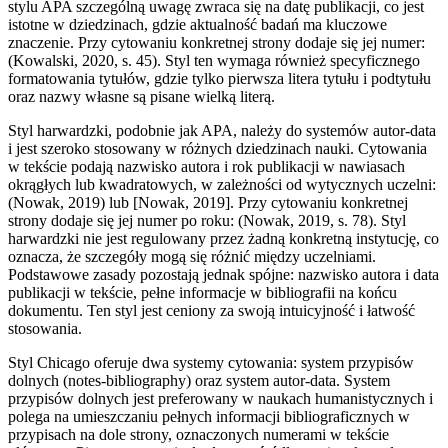
stylu APA szczególną uwagę zwraca się na datę publikacji, co jest
istotne w dziedzinach, gdzie aktualność badań ma kluczowe
znaczenie. Przy cytowaniu konkretnej strony dodaje się jej numer:
(Kowalski, 2020, s. 45). Styl ten wymaga również specyficznego
formatowania tytułów, gdzie tylko pierwsza litera tytułu i podtytułu
oraz nazwy własne są pisane wielką literą.
Styl harwardzki, podobnie jak APA, należy do systemów autor-data
i jest szeroko stosowany w różnych dziedzinach nauki. Cytowania
w tekście podają nazwisko autora i rok publikacji w nawiasach
okrągłych lub kwadratowych, w zależności od wytycznych uczelni:
(Nowak, 2019) lub [Nowak, 2019]. Przy cytowaniu konkretnej
strony dodaje się jej numer po roku: (Nowak, 2019, s. 78). Styl
harwardzki nie jest regulowany przez żadną konkretną instytucję, co
oznacza, że szczegóły mogą się różnić między uczelniami.
Podstawowe zasady pozostają jednak spójne: nazwisko autora i data
publikacji w tekście, pełne informacje w bibliografii na końcu
dokumentu. Ten styl jest ceniony za swoją intuicyjność i łatwość
stosowania.
Styl Chicago oferuje dwa systemy cytowania: system przypisów
dolnych (notes-bibliography) oraz system autor-data. System
przypisów dolnych jest preferowany w naukach humanistycznych i
polega na umieszczaniu pełnych informacji bibliograficznych w
przypisach na dole strony, oznaczonych numerami w tekście