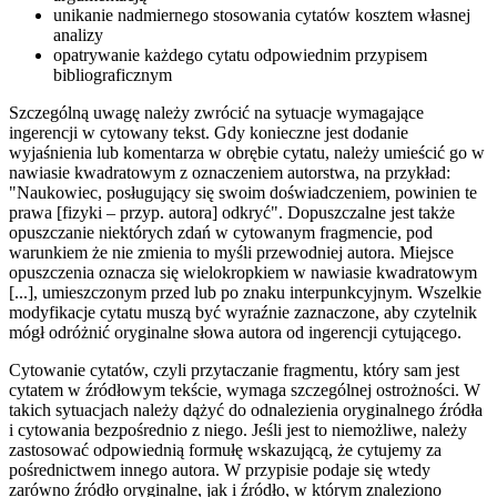
unikanie nadmiernego stosowania cytatów kosztem własnej
analizy
opatrywanie każdego cytatu odpowiednim przypisem
bibliograficznym
Szczególną uwagę należy zwrócić na sytuacje wymagające
ingerencji w cytowany tekst. Gdy konieczne jest dodanie
wyjaśnienia lub komentarza w obrębie cytatu, należy umieścić go w
nawiasie kwadratowym z oznaczeniem autorstwa, na przykład:
"Naukowiec, posługujący się swoim doświadczeniem, powinien te
prawa [fizyki – przyp. autora] odkryć". Dopuszczalne jest także
opuszczanie niektórych zdań w cytowanym fragmencie, pod
warunkiem że nie zmienia to myśli przewodniej autora. Miejsce
opuszczenia oznacza się wielokropkiem w nawiasie kwadratowym
[...], umieszczonym przed lub po znaku interpunkcyjnym. Wszelkie
modyfikacje cytatu muszą być wyraźnie zaznaczone, aby czytelnik
mógł odróżnić oryginalne słowa autora od ingerencji cytującego.
Cytowanie cytatów, czyli przytaczanie fragmentu, który sam jest
cytatem w źródłowym tekście, wymaga szczególnej ostrożności. W
takich sytuacjach należy dążyć do odnalezienia oryginalnego źródła
i cytowania bezpośrednio z niego. Jeśli jest to niemożliwe, należy
zastosować odpowiednią formułę wskazującą, że cytujemy za
pośrednictwem innego autora. W przypisie podaje się wtedy
zarówno źródło oryginalne, jak i źródło, w którym znaleziono