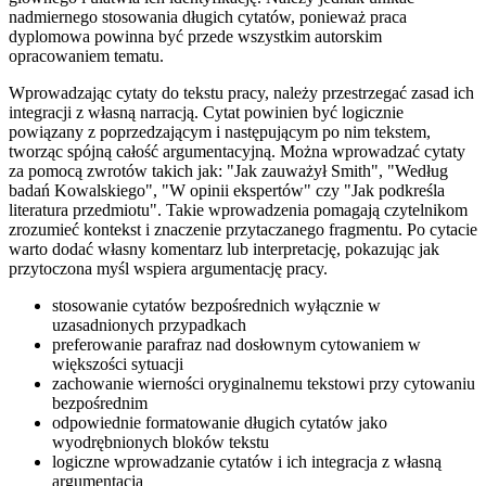
nadmiernego stosowania długich cytatów, ponieważ praca
dyplomowa powinna być przede wszystkim autorskim
opracowaniem tematu.
Wprowadzając cytaty do tekstu pracy, należy przestrzegać zasad ich
integracji z własną narracją. Cytat powinien być logicznie
powiązany z poprzedzającym i następującym po nim tekstem,
tworząc spójną całość argumentacyjną. Można wprowadzać cytaty
za pomocą zwrotów takich jak: "Jak zauważył Smith", "Według
badań Kowalskiego", "W opinii ekspertów" czy "Jak podkreśla
literatura przedmiotu". Takie wprowadzenia pomagają czytelnikom
zrozumieć kontekst i znaczenie przytaczanego fragmentu. Po cytacie
warto dodać własny komentarz lub interpretację, pokazując jak
przytoczona myśl wspiera argumentację pracy.
stosowanie cytatów bezpośrednich wyłącznie w
uzasadnionych przypadkach
preferowanie parafraz nad dosłownym cytowaniem w
większości sytuacji
zachowanie wierności oryginalnemu tekstowi przy cytowaniu
bezpośrednim
odpowiednie formatowanie długich cytatów jako
wyodrębnionych bloków tekstu
logiczne wprowadzanie cytatów i ich integracja z własną
argumentacją