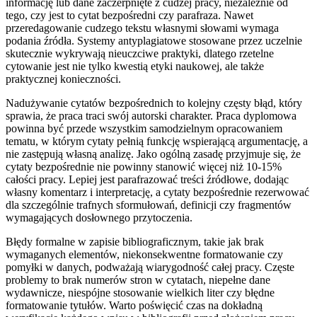
informację lub dane zaczerpnięte z cudzej pracy, niezależnie od
tego, czy jest to cytat bezpośredni czy parafraza. Nawet
przeredagowanie cudzego tekstu własnymi słowami wymaga
podania źródła. Systemy antyplagiatowe stosowane przez uczelnie
skutecznie wykrywają nieuczciwe praktyki, dlatego rzetelne
cytowanie jest nie tylko kwestią etyki naukowej, ale także
praktycznej konieczności.
Nadużywanie cytatów bezpośrednich to kolejny częsty błąd, który
sprawia, że praca traci swój autorski charakter. Praca dyplomowa
powinna być przede wszystkim samodzielnym opracowaniem
tematu, w którym cytaty pełnią funkcję wspierającą argumentację, a
nie zastępują własną analizę. Jako ogólną zasadę przyjmuje się, że
cytaty bezpośrednie nie powinny stanowić więcej niż 10-15%
całości pracy. Lepiej jest parafrazować treści źródłowe, dodając
własny komentarz i interpretację, a cytaty bezpośrednie rezerwować
dla szczególnie trafnych sformułowań, definicji czy fragmentów
wymagających dosłownego przytoczenia.
Błędy formalne w zapisie bibliograficznym, takie jak brak
wymaganych elementów, niekonsekwentne formatowanie czy
pomyłki w danych, podważają wiarygodność całej pracy. Częste
problemy to brak numerów stron w cytatach, niepełne dane
wydawnicze, niespójne stosowanie wielkich liter czy błędne
formatowanie tytułów. Warto poświęcić czas na dokładną