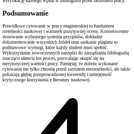
weryfikację każdego wpisu w bibliografii przed złożeniem pracy.
Podsumowanie
Prawidłowe cytowanie w pracy magisterskiej to fundament
rzetelności naukowej i warunek pozytywnej oceny. Konsekwentne
stosowanie wybranego systemu przypisów, dokładne
dokumentowanie wszystkich źródeł oraz unikanie plagiatu to
podstawowe wymogi, które każdy student musi spełnić.
Wykorzystanie nowoczesnych narzędzi do zarządzania bibliografią
znacząco ułatwia ten proces, pozwalając skupić się na
merytorycznej wartości pracy. Pamiętaj, że dobrze wykonane
cytowania nie tylko chronią przed zarzutem nierzetelności, ale także
pokazują głębię przeprowadzonej kwerendy i umiejętność
krytycznego korzystania z literatury naukowej.