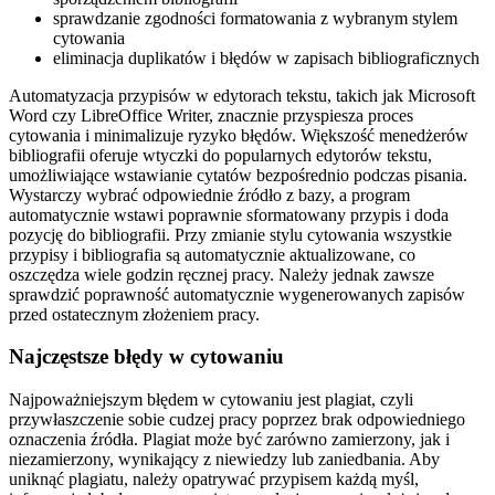
sprawdzanie zgodności formatowania z wybranym stylem
cytowania
eliminacja duplikatów i błędów w zapisach bibliograficznych
Automatyzacja przypisów w edytorach tekstu, takich jak Microsoft
Word czy LibreOffice Writer, znacznie przyspiesza proces
cytowania i minimalizuje ryzyko błędów. Większość menedżerów
bibliografii oferuje wtyczki do popularnych edytorów tekstu,
umożliwiające wstawianie cytatów bezpośrednio podczas pisania.
Wystarczy wybrać odpowiednie źródło z bazy, a program
automatycznie wstawi poprawnie sformatowany przypis i doda
pozycję do bibliografii. Przy zmianie stylu cytowania wszystkie
przypisy i bibliografia są automatycznie aktualizowane, co
oszczędza wiele godzin ręcznej pracy. Należy jednak zawsze
sprawdzić poprawność automatycznie wygenerowanych zapisów
przed ostatecznym złożeniem pracy.
Najczęstsze błędy w cytowaniu
Najpoważniejszym błędem w cytowaniu jest plagiat, czyli
przywłaszczenie sobie cudzej pracy poprzez brak odpowiedniego
oznaczenia źródła. Plagiat może być zarówno zamierzony, jak i
niezamierzony, wynikający z niewiedzy lub zaniedbania. Aby
uniknąć plagiatu, należy opatrywać przypisem każdą myśl,