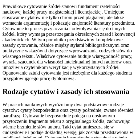
Prawidłowe cytowanie źródeł stanowi fundament rzetelności
naukowej każdej pracy magisterskiej i licencjackiej. Umiejętne
stosowanie cytatów nie tylko chroni przed plagiatem, ale także
wzmacnia argumentację i pokazuje znajomość literatury przedmiotu.
Cytowanie to proces przytaczania i odwoływania się do innych
źródeł, który wymaga przestrzegania określonych zasad i konwencji
akademickich. W tym poradniku przedstawimy kompleksowe
zasady cytowania, różnice między stylami bibliograficznymi oraz
praktyczne wskazówki dotyczące wprowadzania cudzych słów do
własnego tekstu. Właściwe cytowanie buduje wiarygodność pracy,
wyraża szacunek dla własności intelektualnej innych autorów oraz
umożliwia czytelnikom weryfikację wykorzystanych źródeł.
Opanowanie sztuki cytowania jest niezbędne dla każdego studenta
przygotowującego pracę dyplomową.
Rodzaje cytatów i zasady ich stosowania
W pracach naukowych wyróżniamy dwa podstawowe rodzaje
cytatów: cytaty bezpośrednie oraz cytaty pośrednie, zwane również
parafrazą. Cytowanie bezpośrednie polega na dosłownym
przytoczeniu fragmentu tekstu z oryginalnego źródła, zachowując
wierne brzmienie słów autora. Taki cytat umieszcza się w
cudzysłowie i podaje dokładną wersję, jak została przedstawiona w
publikacji źródłowej. Cytowanie bezpośrednie stosuje się wtedy,