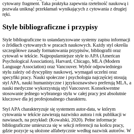
cytowany fragment. Taka praktyka zapewnia rzetelność naukową i
pozwala uniknąć przekłamań wynikających z cytowania z drugiej
ręki.
Style bibliograficzne i przypisy
Style bibliograficzne to ustandaryzowane systemy zapisu informacji
o źródłach cytowanych w pracach naukowych. Każdy styl określa
szczegółowe zasady formatowania przypisów, bibliografii oraz
cytowań w tekście. Najpopularniejsze style to APA (American
Psychological Association), Harvard, Chicago, MLA (Modern
Language Association) oraz Vancouver. Wybór odpowiedniego
stylu zależy od dyscypliny naukowej, wymagań uczelni oraz
specyfiki pracy. Nauki społeczne i psychologia najczęściej stosują
styl APA, nauki humanistyczne i językoznawstwo preferują MLA, a
nauki medyczne wykorzystują styl Vancouver. Konsekwentne
stosowanie jednego wybranego stylu w całej pracy jest absolutnie
kluczowe dla jej profesjonalnego charakteru.
Styl APA charakteryzuje się systemem autor-data, w którym
cytowania w tekście zawierają nazwisko autora i rok publikacji w
nawiasach, na przykład: (Kowalski, 2020). Pełne informacje
bibliograficzne umieszcza się w sekcji referencji na końcu pracy,
gdzie pozycje są ułożone alfabetycznie według nazwisk autorów. W