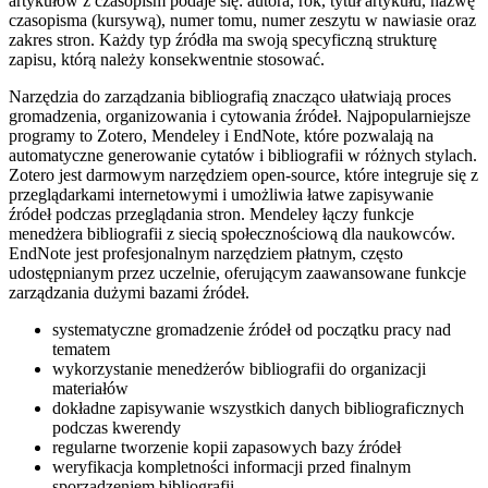
artykułów z czasopism podaje się: autora, rok, tytuł artykułu, nazwę
czasopisma (kursywą), numer tomu, numer zeszytu w nawiasie oraz
zakres stron. Każdy typ źródła ma swoją specyficzną strukturę
zapisu, którą należy konsekwentnie stosować.
Narzędzia do zarządzania bibliografią znacząco ułatwiają proces
gromadzenia, organizowania i cytowania źródeł. Najpopularniejsze
programy to Zotero, Mendeley i EndNote, które pozwalają na
automatyczne generowanie cytatów i bibliografii w różnych stylach.
Zotero jest darmowym narzędziem open-source, które integruje się z
przeglądarkami internetowymi i umożliwia łatwe zapisywanie
źródeł podczas przeglądania stron. Mendeley łączy funkcje
menedżera bibliografii z siecią społecznościową dla naukowców.
EndNote jest profesjonalnym narzędziem płatnym, często
udostępnianym przez uczelnie, oferującym zaawansowane funkcje
zarządzania dużymi bazami źródeł.
systematyczne gromadzenie źródeł od początku pracy nad
tematem
wykorzystanie menedżerów bibliografii do organizacji
materiałów
dokładne zapisywanie wszystkich danych bibliograficznych
podczas kwerendy
regularne tworzenie kopii zapasowych bazy źródeł
weryfikacja kompletności informacji przed finalnym
sporządzeniem bibliografii