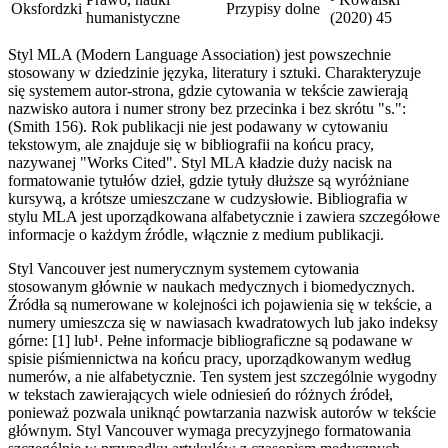
Oksfordzki
Przypisy dolne
humanistyczne
(2020) 45
Styl MLA (Modern Language Association) jest powszechnie
stosowany w dziedzinie języka, literatury i sztuki. Charakteryzuje
się systemem autor-strona, gdzie cytowania w tekście zawierają
nazwisko autora i numer strony bez przecinka i bez skrótu "s.":
(Smith 156). Rok publikacji nie jest podawany w cytowaniu
tekstowym, ale znajduje się w bibliografii na końcu pracy,
nazywanej "Works Cited". Styl MLA kładzie duży nacisk na
formatowanie tytułów dzieł, gdzie tytuły dłuższe są wyróżniane
kursywą, a krótsze umieszczane w cudzysłowie. Bibliografia w
stylu MLA jest uporządkowana alfabetycznie i zawiera szczegółowe
informacje o każdym źródle, włącznie z medium publikacji.
Styl Vancouver jest numerycznym systemem cytowania
stosowanym głównie w naukach medycznych i biomedycznych.
Źródła są numerowane w kolejności ich pojawienia się w tekście, a
numery umieszcza się w nawiasach kwadratowych lub jako indeksy
górne: [1] lub¹. Pełne informacje bibliograficzne są podawane w
spisie piśmiennictwa na końcu pracy, uporządkowanym według
numerów, a nie alfabetycznie. Ten system jest szczególnie wygodny
w tekstach zawierających wiele odniesień do różnych źródeł,
ponieważ pozwala uniknąć powtarzania nazwisk autorów w tekście
głównym. Styl Vancouver wymaga precyzyjnego formatowania