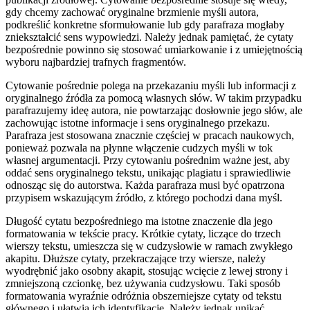
gdy chcemy zachować oryginalne brzmienie myśli autora,
podkreślić konkretne sformułowanie lub gdy parafraza mogłaby
zniekształcić sens wypowiedzi. Należy jednak pamiętać, że cytaty
bezpośrednie powinno się stosować umiarkowanie i z umiejętnością
wyboru najbardziej trafnych fragmentów.
Cytowanie pośrednie polega na przekazaniu myśli lub informacji z
oryginalnego źródła za pomocą własnych słów. W takim przypadku
parafrazujemy ideę autora, nie powtarzając dosłownie jego słów, ale
zachowując istotne informacje i sens oryginalnego przekazu.
Parafraza jest stosowana znacznie częściej w pracach naukowych,
ponieważ pozwala na płynne włączenie cudzych myśli w tok
własnej argumentacji. Przy cytowaniu pośrednim ważne jest, aby
oddać sens oryginalnego tekstu, unikając plagiatu i sprawiedliwie
odnosząc się do autorstwa. Każda parafraza musi być opatrzona
przypisem wskazującym źródło, z którego pochodzi dana myśl.
Długość cytatu bezpośredniego ma istotne znaczenie dla jego
formatowania w tekście pracy. Krótkie cytaty, liczące do trzech
wierszy tekstu, umieszcza się w cudzysłowie w ramach zwykłego
akapitu. Dłuższe cytaty, przekraczające trzy wiersze, należy
wyodrębnić jako osobny akapit, stosując wcięcie z lewej strony i
zmniejszoną czcionkę, bez używania cudzysłowu. Taki sposób
formatowania wyraźnie odróżnia obszerniejsze cytaty od tekstu
głównego i ułatwia ich identyfikację. Należy jednak unikać