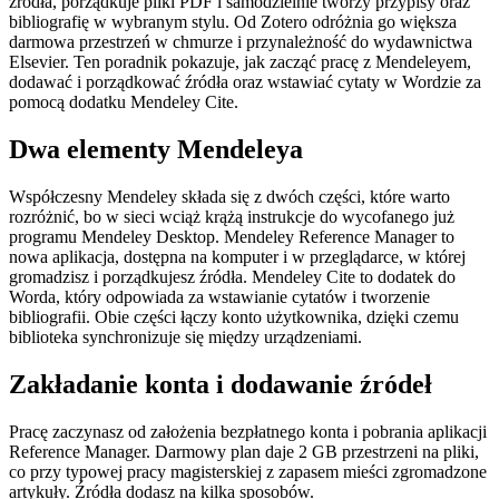
źródła, porządkuje pliki PDF i samodzielnie tworzy przypisy oraz
bibliografię w wybranym stylu. Od Zotero odróżnia go większa
darmowa przestrzeń w chmurze i przynależność do wydawnictwa
Elsevier. Ten poradnik pokazuje, jak zacząć pracę z Mendeleyem,
dodawać i porządkować źródła oraz wstawiać cytaty w Wordzie za
pomocą dodatku Mendeley Cite.
Dwa elementy Mendeleya
Współczesny Mendeley składa się z dwóch części, które warto
rozróżnić, bo w sieci wciąż krążą instrukcje do wycofanego już
programu Mendeley Desktop. Mendeley Reference Manager to
nowa aplikacja, dostępna na komputer i w przeglądarce, w której
gromadzisz i porządkujesz źródła. Mendeley Cite to dodatek do
Worda, który odpowiada za wstawianie cytatów i tworzenie
bibliografii. Obie części łączy konto użytkownika, dzięki czemu
biblioteka synchronizuje się między urządzeniami.
Zakładanie konta i dodawanie źródeł
Pracę zaczynasz od założenia bezpłatnego konta i pobrania aplikacji
Reference Manager. Darmowy plan daje 2 GB przestrzeni na pliki,
co przy typowej pracy magisterskiej z zapasem mieści zgromadzone
artykuły. Źródła dodasz na kilka sposobów.