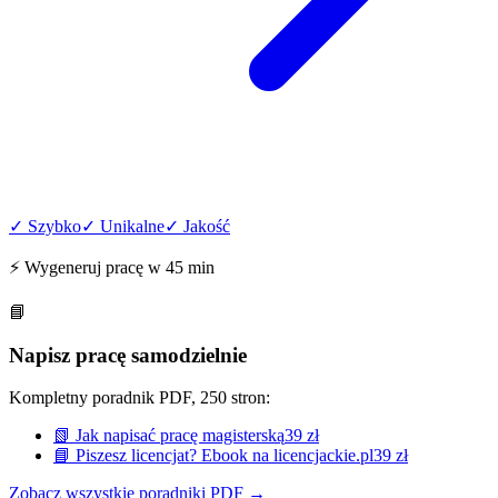
✓ Szybko
✓ Unikalne
✓ Jakość
⚡ Wygeneruj pracę w 45 min
📘
Napisz pracę samodzielnie
Kompletny poradnik PDF, 250 stron:
📗 Jak napisać pracę magisterską
39 zł
📘 Piszesz licencjat? Ebook na licencjackie.pl
39 zł
Zobacz wszystkie poradniki PDF →