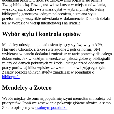
dodatkami pakietu Office. Po zalogowaniu pojawia się panel z
Twoją biblioteką. Pisząc, ustawiasz kursor w miejscu odwołania,
wyszukujesz źródło i wstawiasz cytat w wybranym stylu. Pełną
bibliografię generujesz jednym poleceniem, a zmiana stylu
przeformatuje wszystkie odwołania w dokumencie. Dodatek działa
też w Wordzie w wersji internetowej i na iPadzie.
Wybór stylu i kontrola opisów
Mendeley udostępnia ponad osiem tysięcy stylów, w tym APA,
Harvard i Chicago, a także style zgodne z polską normą. Styl
wybierasz w panelu dodatku i zmieniasz w razie potrzeby dla całego
dokumentu. Jak w każdym menedżerze, jakość gotowej bibliografii
zależy od danych pobranych ze źródeł, dlatego przed oddaniem
pracy porównaj kilka wpisów ze wzorami obowiązującego stylu.
Zasady poszczególnych stylów znajdziesz w poradniku o
bibliografii
.
Mendeley a Zotero
Wybór między dwoma najpopularniejszymi menedżerami zależy od
priorytetów. Poniższe zestawienie pokazuje główne różnice, a samo
Zotero opisujemy w
osobnym poradniku
.